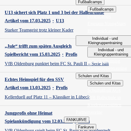
Fußballcamps
Fußballcamps
U13 sichert sich Platz 1 und 3 bei der Hallenrunde
Feriencamps
Artikel vom 17.03.2025
·
U13
Eismann YoungStars
Starker Teamgeist trotz kleiner Kader
Heimspielcamps
Individual - und
Kleingruppentraining
„Jule“ trifft zum späten Ausgleich
Individual - und
Spielbericht vom 15.03.2025
·
Profis
Kleingruppentraining
Individualtraining
VfB Oldenburg punktet beim FC St. Pauli II – Serie hält
Kleingruppentraining
Schulen und Kitas
Echtes Heimspiel für den SSV
Schulen und Kitas
Artikel vom 13.03.2025
·
Profis
Schulfußball AGs
Kellerduell auf Platz 11 – Klassiker in Lübeck
VfB Ballschule in
Kindertagesstätten
Partnervereine
Jungprofis ohne Heimat
FANKURVE
Spielankündigung vom 12.03.2025
·
Profis
Fankurve
VfB Oldenburg spielt beim FC St. Pauli II in Norderstedt