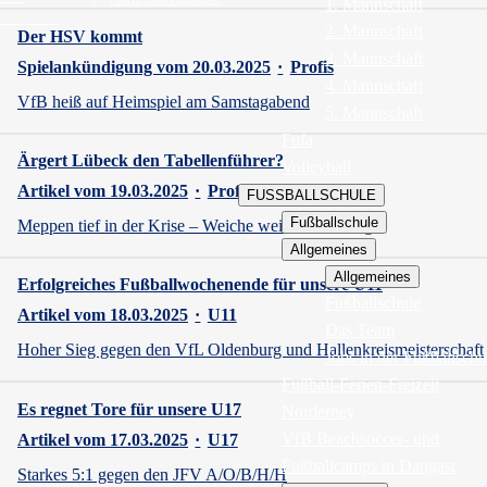
1. Mannschaft
2. Mannschaft
Der HSV kommt
3. Mannschaft
Spielankündigung vom 20.03.2025
·
Profis
4. Mannschaft
VfB heiß auf Heimspiel am Samstagabend
5. Mannschaft
Fufa
Ärgert Lübeck den Tabellenführer?
Volleyball
Artikel vom 19.03.2025
·
Profis
FUSSBALLSCHULE
Fußballschule
Meppen tief in der Krise – Weiche weiter ohne Sieg
Allgemeines
Allgemeines
Erfolgreiches Fußballwochenende für unsere U11
Fußballschule
Artikel vom 18.03.2025
·
U11
Das Team
Hoher Sieg gegen den VfL Oldenburg und Hallenkreismeisterschaft
Jobs in der Fußballschu
Fußball-Ferien-Freizeit
Es regnet Tore für unsere U17
Norderney
VfB Beachsoccer- und
Artikel vom 17.03.2025
·
U17
Fußballcamps in Dangast
Starkes 5:1 gegen den JFV A/O/B/H/H