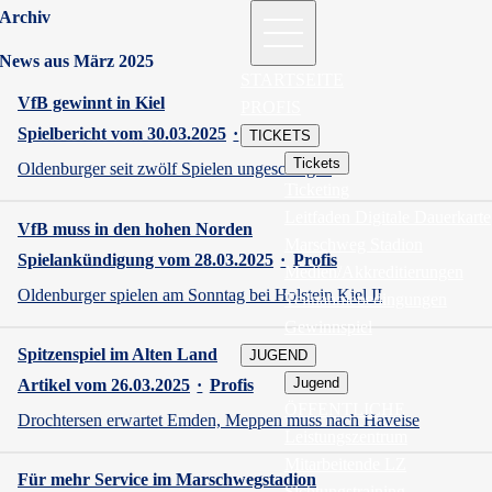
Archiv
News aus März 2025
STARTSEITE
VfB gewinnt in Kiel
PROFIS
Spielbericht vom 30.03.2025
·
Profis
TICKETS
Tickets
Oldenburger seit zwölf Spielen ungeschlagen
Ticketing
Leitfaden Digitale Dauerkarte
VfB muss in den hohen Norden
Marschweg Stadion
Spielankündigung vom 28.03.2025
·
Profis
Medien/Akkreditierungen
Oldenburger spielen am Sonntag bei Holstein Kiel II
Teilnahmebedingungen
Gewinnspiel
Spitzenspiel im Alten Land
JUGEND
Jugend
Artikel vom 26.03.2025
·
Profis
ÖFFENTLICHE
Drochtersen erwartet Emden, Meppen muss nach Havelse
Leistungszentrum
Mitarbeitende LZ
Für mehr Service im Marschwegstadion
Sichtungstraining