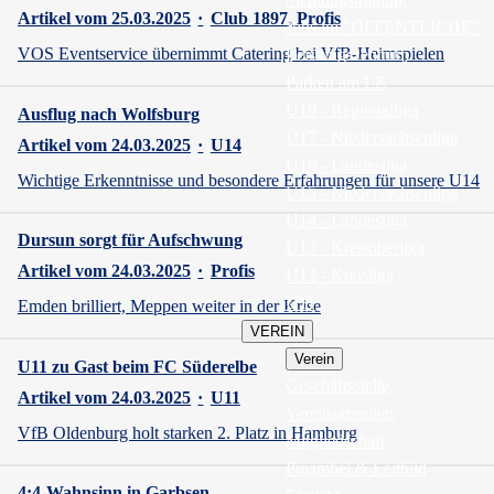
Artikel vom 25.03.2025
·
Club 1897
Profis
Jobs im "ÖFFENTLICHE"
VOS Eventservice übernimmt Catering bei VfB-Heimspielen
Leistungszentrum
Parken am LZ
U19 - Regionalliga
Ausflug nach Wolfsburg
U17 - Niedersachsenliga
Artikel vom 24.03.2025
·
U14
U16 - Landesliga
Wichtige Erkenntnisse und besondere Erfahrungen für unsere U14
U15 - Niedersachsenliga
U14 - Landesliga
Dursun sorgt für Aufschwung
U13 - Kreisoberliga
Artikel vom 24.03.2025
·
Profis
U12 - Kreisliga
U11
Emden brilliert, Meppen weiter in der Krise
VEREIN
Verein
U11 zu Gast beim FC Süderelbe
Geschäftsstelle
Artikel vom 24.03.2025
·
U11
Vereinsgremien
VfB Oldenburg holt starken 2. Platz in Hamburg
Mitgliedschaft
Präambel & Leitbild
4:4-Wahnsinn in Garbsen