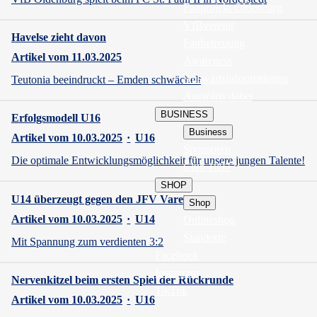
Fanprojekt Oldenburg
VfBvereint
Havelse zieht davon
Fanbetreuung
Artikel vom 11.03.2025
Awareness
Auswärtsinformationen
Teutonia beeindruckt – Emden schwächelt
Auswärts dabei
BUSINESS
Erfolgsmodell U16
Business
Artikel vom 10.03.2025
·
U16
Sponsoren
Die optimale Entwicklungsmöglichkeit für unsere jungen Talente!
Club 1897
SHOP
U14 überzeugt gegen den JFV Varel!
Shop
Artikel vom 10.03.2025
·
U14
Onlineshop
Standorte
Mit Spannung zum verdienten 3:2
Facebook
Instagram
Nervenkitzel beim ersten Spiel der Rückrunde
TikTok
Artikel vom 10.03.2025
·
U16