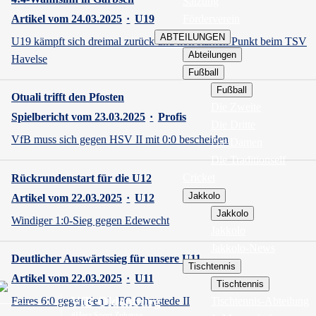
Satzung
Förderverein
Artikel vom 24.03.2025
·
U19
ABTEILUNGEN
U19 kämpft sich dreimal zurück und holt starken Punkt beim TSV
Abteilungen
Havelse
Fußball
Fußball
Otuali trifft den Pfosten
Die Zweite
Spielbericht vom 23.03.2025
·
Profis
Die Dritte
VfB muss sich gegen HSV II mit 0:0 bescheiden
Die Damen
Die Traditionself
Cricket
Rückrundenstart für die U12
Jakkolo
Artikel vom 22.03.2025
·
U12
Jakkolo
Windiger 1:0-Sieg gegen Edewecht
Jakkolo
Jakkolo-News
Deutlicher Auswärtssieg für unsere U11
Tischtennis
Artikel vom 22.03.2025
·
U11
Tischtennis
VfB Oldenburg
Tischtennis-Abteilung
Faires 6:0 gegen den 1. FC Ohmstede II
#Herz.Sport.Zuhause.